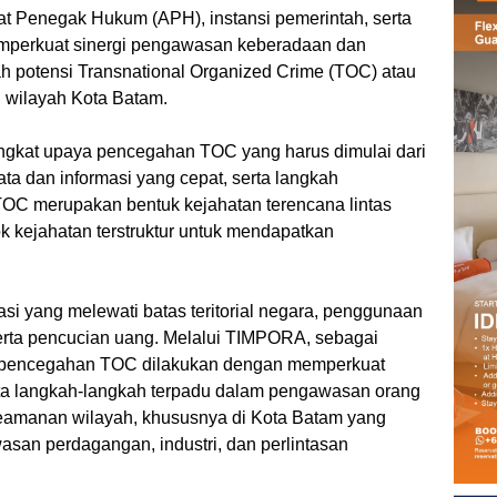
arat Penegak Hukum (APH), instansi pemerintah, serta
emperkuat sinergi pengawasan keberadaan dan
ah potensi Transnational Organized Crime (TOC) atau
di wilayah Kota Batam.
ngkat upaya pencegahan TOC yang harus dimulai dari
ata dan informasi yang cepat, serta langkah
TOC merupakan bentuk kejahatan terencana lintas
k kejahatan terstruktur untuk mendapatkan
asi yang melewati batas teritorial negara, penggunaan
erta pencucian uang. Melalui TIMPORA, sebagai
aya pencegahan TOC dilakukan dengan memperkuat
erta langkah-langkah terpadu dalam pengawasan orang
keamanan wilayah, khususnya di Kota Batam yang
wasan perdagangan, industri, dan perlintasan