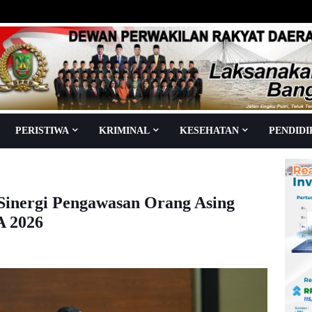
PERISTIWA
KRIMINAL
KESEHATAN
PENDID
Sinergi Pengawasan Orang Asing
 2026
aca
kali