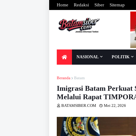
Home
Redaksi
Siber
Sitemap
NASIONAL
POLITIK
Beranda
Batam
Imigrasi Batam Perkuat 
Melalui Rapat TIMPORA
BATAMSIBER.COM
Mei 22, 2026
Dib