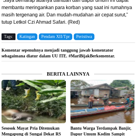
“Saya berharap adanya bantuan dari dapur umum ini dapat
membantu meringankan para korban yang saat ini rumahnya
masih tergenang air. Dan mudah-mudahan air cepat surut,"
tutup Letkol Czi Ahmad Safari. (Red)
Tags:
Katingan
Pendam XII/Tpr
Peristiwa
Komentar sepenuhnya menjadi tanggung jawab komentator
sebagaimana diatur dalam UU ITE. #MariBijakBerkomentar.
BERITA LAINNYA
Sesosok Mayat Pria Ditemukan
Bantu Warga Terdampak Banjir,
Mengapung di Sungai Dekat RS
Dapur Umum Kodim Sampit