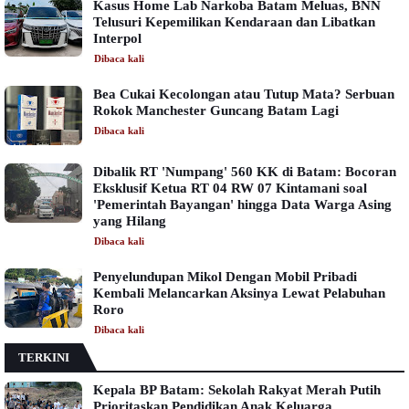
Kasus Home Lab Narkoba Batam Meluas, BNN
Telusuri Kepemilikan Kendaraan dan Libatkan
Interpol
Dibaca
kali
Bea Cukai Kecolongan atau Tutup Mata? Serbuan
Rokok Manchester Guncang Batam Lagi
Dibaca
kali
Dibalik RT 'Numpang' 560 KK di Batam: Bocoran
Eksklusif Ketua RT 04 RW 07 Kintamani soal
'Pemerintah Bayangan' hingga Data Warga Asing
yang Hilang
Dibaca
kali
Penyelundupan Mikol Dengan Mobil Pribadi
Kembali Melancarkan Aksinya Lewat Pelabuhan
Roro
Dibaca
kali
TERKINI
Kepala BP Batam: Sekolah Rakyat Merah Putih
Prioritaskan Pendidikan Anak Keluarga