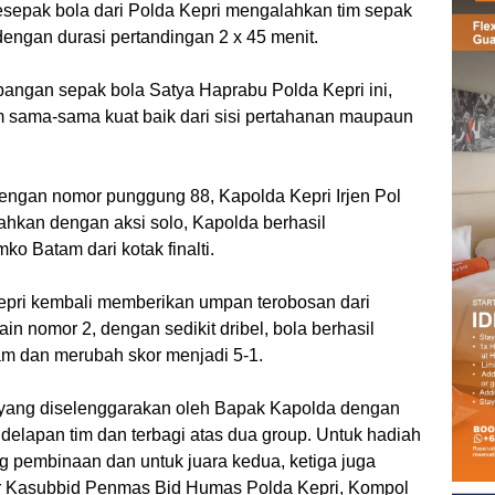
pesepak bola dari Polda Kepri mengalahkan tim sepak
engan durasi pertandingan 2 x 45 menit.
apangan sepak bola Satya Haprabu Polda Kepri ini,
tim sama-sama kuat baik dari sisi pertahanan maupaun
, dengan nomor punggung 88, Kapolda Kepri Irjen Pol
bahkan dengan aksi solo, Kapolda berhasil
o Batam dari kotak finalti.
pri kembali memberikan umpan terobosan dari
n nomor 2, dengan sedikit dribel, bola berhasil
am dan merubah skor menjadi 5-1.
yang diselenggarakan oleh Bapak Kapolda dengan
delapan tim dan terbagi atas dua group. Untuk hadiah
 pembinaan dan untuk juara kedua, ketiga juga
r Kasubbid Penmas Bid Humas Polda Kepri, Kompol