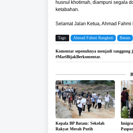
husnul khotimah, diampuni segala do
ketabahan.
Selamat Jalan Ketua, Ahmad Fahmi R
Tags:
Ahmad Fahmi Rangkuti
Batam
Komentar sepenuhnya menjadi tanggung j
#MariBijakBerkomentar.
Kepala BP Batam: Sekolah
Imigra
Rakyat Merah Putih
Paspo