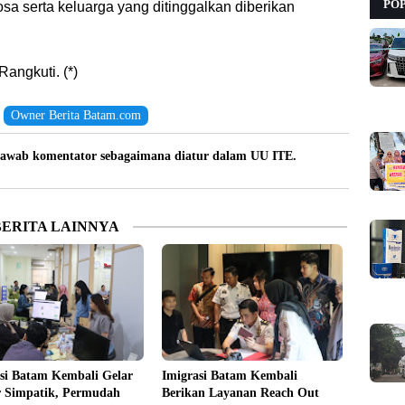
PO
sa serta keluarga yang ditinggalkan diberikan
angkuti. (*)
Owner Berita Batam.com
awab komentator sebagaimana diatur dalam UU ITE.
BERITA LAINNYA
si Batam Kembali Gelar
Imigrasi Batam Kembali
r Simpatik, Permudah
Berikan Layanan Reach Out