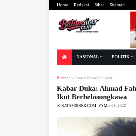
Home
Redaksi
Siber
Sitemap
NASIONAL
POLITIK
Beranda
Ahmad Fahmi Rangkuti
Kabar Duka: Ahmad Fah
Ikut Berbelasungkawa
BATAMSIBER.COM
Mei 08, 2022
Dib