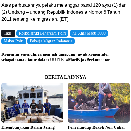
Atas perbuatannya pelaku melanggar pasal 120 ayat (1) dan
(2) Undang – undang Republik Indonesia Nomor 6 Tahun
2011 tentang Keimigrasian. (ET)
Tags:
Korpolairud Baharkam Polri
KP Anis Madu 3009
Mabes Polri
Pekerja Migran Indonesia
Komentar sepenuhnya menjadi tanggung jawab komentator
sebagaimana diatur dalam UU ITE. #MariBijakBerkomentar.
BERITA LAINNYA
Disembunyikan Dalam Jaring
Penyelundup Rokok Non Cukai