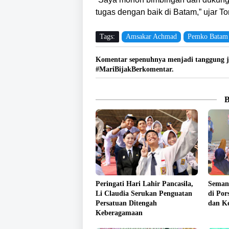
tugas dengan baik di Batam,” ujar To
Tags:
Amsakar Achmad
Pemko Batam
Komentar sepenuhnya menjadi tanggung j
#MariBijakBerkomentar.
Peringati Hari Lahir Pancasila,
Seman
Li Claudia Serukan Penguatan
di Por
Persatuan Ditengah
dan Ke
Keberagamaan