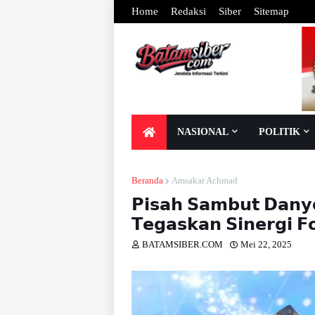
Home
Redaksi
Siber
Sitemap
NASIONAL
POLITIK
Beranda
Amsakar Achmad
𝗣𝗶𝘀𝗮𝗵 𝗦𝗮𝗺𝗯𝘂𝘁 𝗗𝗮𝗻𝘆
𝗧𝗲𝗴𝗮𝘀𝗸𝗮𝗻 𝗦𝗶𝗻𝗲𝗿𝗴𝗶 
BATAMSIBER.COM
Mei 22, 2025
Dib