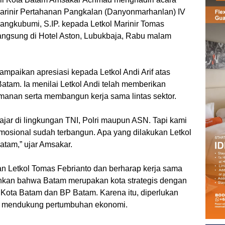
rinir Pertahanan Pangkalan (Danyonmarhanlan) IV
 Mangkubumi, S.IP. kepada Letkol Marinir Tomas
langsung di Hotel Aston, Lubukbaja, Rabu malam
paikan apresiasi kepada Letkol Andi Arif atas
atam. Ia menilai Letkol Andi telah memberikan
manan serta membangun kerja sama lintas sektor.
wajar di lingkungan TNI, Polri maupun ASN. Tapi kami
emosional sudah terbangun. Apa yang dilakukan Letkol
Batam,” ujar Amsakar.
 Letkol Tomas Febrianto dan berharap kerja sama
kankan bahwa Batam merupakan kota strategis dengan
 Kota Batam dan BP Batam. Karena itu, diperlukan
dan mendukung pertumbuhan ekonomi.