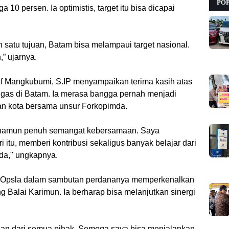
PO
0 persen. Ia optimistis, target itu bisa dicapai
n satu tujuan, Batam bisa melampaui target nasional.
” ujarnya.
Arif Mangkubumi, S.IP menyampaikan terima kasih atas
gas di Batam. Ia merasa bangga pernah menjadi
n kota bersama unsur Forkopimda.
 namun penuh semangat kebersamaan. Saya
 itu, memberi kontribusi sekaligus banyak belajar dari
mda," ungkapnya.
.Tr.Opsla dalam sambutan perdananya memperkenalkan
ng Balai Karimun. Ia berharap bisa melanjutkan sinergi
an dari semua pihak. Semoga saya bisa menjalankan