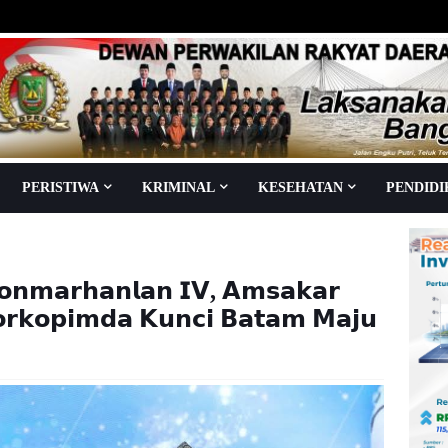
PERISTIWA
KRIMINAL
KESEHATAN
PENDID
𝗼𝗻𝗺𝗮𝗿𝗵𝗮𝗻𝗹𝗮𝗻 𝗜𝗩, 𝗔𝗺𝘀𝗮𝗸𝗮𝗿
𝗼𝗿𝗸𝗼𝗽𝗶𝗺𝗱𝗮 𝗞𝘂𝗻𝗰𝗶 𝗕𝗮𝘁𝗮𝗺 𝗠𝗮𝗷𝘂
aca
kali