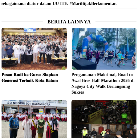
sebagaimana diatur dalam UU ITE. #MariBijakBerkomentar.
BERITA LAINNYA
𝐏𝐞𝐬𝐚𝐧 𝐑𝐮𝐝𝐢 𝐤𝐞 𝐆𝐮𝐫𝐮: 𝐒𝐢𝐚𝐩𝐤𝐚𝐧
Pengamanan Maksimal, Road to
𝐆𝐞𝐧𝐞𝐫𝐚𝐬𝐢 𝐓𝐞𝐫𝐛𝐚𝐢𝐤 𝐊𝐨𝐭𝐚 𝐁𝐚𝐭𝐚𝐦
Awal Bros Half Marathon 2026 di
Nagoya City Walk Berlangsung
Sukses