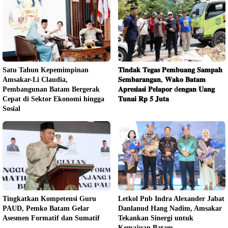
Satu Tahun Kepemimpinan
𝐓𝐢𝐧𝐝𝐚𝐤 𝐓𝐞𝐠𝐚𝐬 𝐏𝐞𝐦𝐛𝐮𝐚𝐧𝐠 𝐒𝐚𝐦𝐩𝐚𝐡
Amsakar-Li Claudia,
𝐒𝐞𝐦𝐛𝐚𝐫𝐚𝐧𝐠𝐚𝐧, 𝐖𝐚𝐤𝐨 𝐁𝐚𝐭𝐚𝐦
Pembangunan Batam Bergerak
𝐀𝐩𝐫𝐞𝐬𝐢𝐚𝐬𝐢 𝐏𝐞𝐥𝐚𝐩𝐨𝐫 d𝐞𝐧𝐠𝐚𝐧 𝐔𝐚𝐧𝐠
Cepat di Sektor Ekonomi hingga
𝐓𝐮𝐧𝐚𝐢 𝐑𝐩 𝟓 𝐉𝐮𝐭𝐚
Sosial
Tingkatkan Kompetensi Guru
Letkol Pnb Indra Alexander Jabat
PAUD, Pemko Batam Gelar
Danlanud Hang Nadim, Amsakar
Asesmen Formatif dan Sumatif
Tekankan Sinergi untuk
Kemajuan Batam