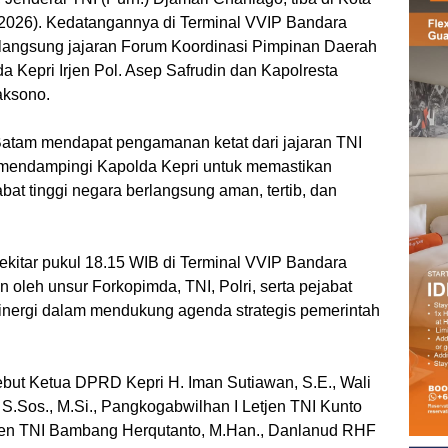
/2026). Kedatangannya di Terminal VVIP Bandara
 langsung jajaran Forum Koordinasi Pimpinan Daerah
a Kepri Irjen Pol. Asep Safrudin dan Kapolresta
aksono.
atam mendapat pengamanan ketat dari jajaran TNI
ut mendampingi Kapolda Kepri untuk memastikan
at tinggi negara berlangsung aman, tertib, dan
kitar pukul 18.15 WIB di Terminal VVIP Bandara
oleh unsur Forkopimda, TNI, Polri, serta pejabat
inergi dalam mendukung agenda strategis pemerintah
ebut Ketua DPRD Kepri H. Iman Sutiawan, S.E., Wali
S.Sos., M.Si., Pangkogabwilhan I Letjen TNI Kunto
jen TNI Bambang Herqutanto, M.Han., Danlanud RHF