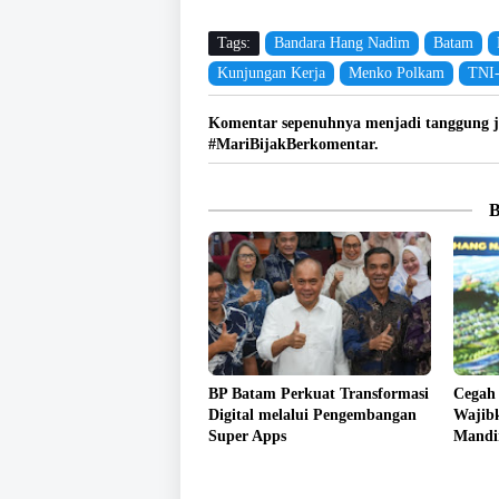
Tags:
Bandara Hang Nadim
Batam
Kunjungan Kerja
Menko Polkam
TNI
Komentar sepenuhnya menjadi tanggung j
#MariBijakBerkomentar.
BP Batam Perkuat Transformasi
Cegah
Digital melalui Pengembangan
Wajibk
Super Apps
Mandir