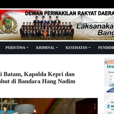
PERISTIWA
KRIMINAL
KESEHATAN
PENDID
i Batam, Kapolda Kepri dan
mbut di Bandara Hang Nadim
aca
kali