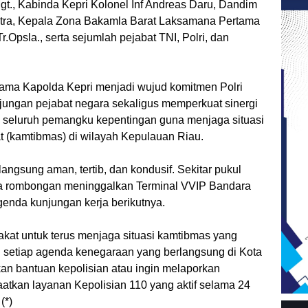
t., Kabinda Kepri Kolonel Inf Andreas Daru, Dandim
tra, Kepala Zona Bakamla Barat Laksamana Pertama
.Opsla., serta sejumlah pejabat TNI, Polri, dan
ama Kapolda Kepri menjadi wujud komitmen Polri
ngan pejabat negara sekaligus memperkuat sinergi
n seluruh pemangku kepentingan guna menjaga situasi
 (kamtibmas) di wilayah Kepulauan Riau.
ngsung aman, tertib, dan kondusif. Sekitar pukul
ta rombongan meninggalkan Terminal VVIP Bandara
enda kunjungan kerja berikutnya.
kat untuk terus menjaga situasi kamtibmas yang
 setiap agenda kenegaraan yang berlangsung di Kota
n bantuan kepolisian atau ingin melaporkan
kan layanan Kepolisian 110 yang aktif selama 24
(*)