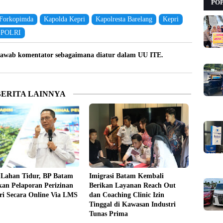
PO
Forkopimda
Kapolda Kepri
Kapolresta Barelang
Kepri
-POLRI
awab komentator sebagaimana diatur dalam UU ITE.
BERITA LAINNYA
 Lahan Tidur, BP Batam
Imigrasi Batam Kembali
an Pelaporan Perizinan
Berikan Layanan Reach Out
i Secara Online Via LMS
dan Coaching Clinic Izin
Tinggal di Kawasan Industri
Tunas Prima