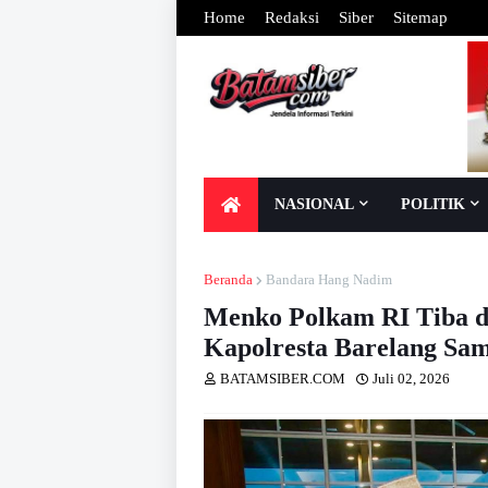
Home
Redaksi
Siber
Sitemap
NASIONAL
POLITIK
Beranda
Bandara Hang Nadim
Menko Polkam RI Tiba d
Kapolresta Barelang Sa
BATAMSIBER.COM
Juli 02, 2026
Dib