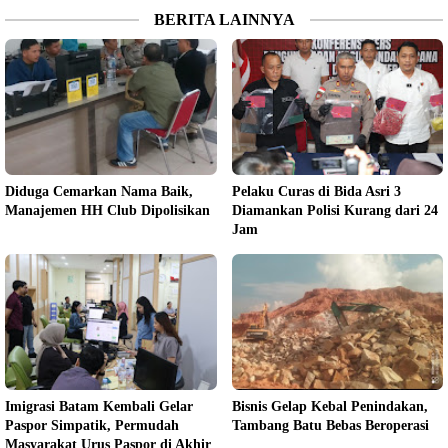
BERITA LAINNYA
Diduga Cemarkan Nama Baik,
Pelaku Curas di Bida Asri 3
Manajemen HH Club Dipolisikan
Diamankan Polisi Kurang dari 24
Jam
Imigrasi Batam Kembali Gelar
Bisnis Gelap Kebal Penindakan,
Paspor Simpatik, Permudah
Tambang Batu Bebas Beroperasi
Masyarakat Urus Paspor di Akhir