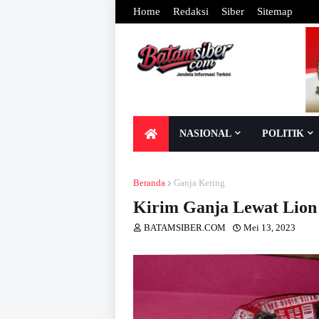
Home
Redaksi
Siber
Sitemap
NASIONAL
POLITIK
Beranda
Ganja Kering
Kirim Ganja Lewat Lion P
BATAMSIBER.COM
Mei 13, 2023
Dib