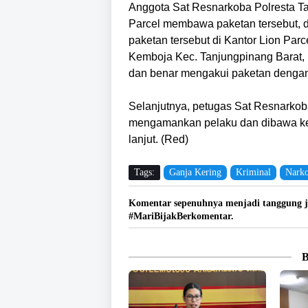
Anggota Sat Resnarkoba Polresta T
Parcel membawa paketan tersebut, d
paketan tersebut di Kantor Lion Parc
Kemboja Kec. Tanjungpinang Barat,
dan benar mengakui paketan denga
Selanjutnya, petugas Sat Resnarko
mengamankan pelaku dan dibawa ke P
lanjut. (Red)
Tags:
Ganja Kering
Kriminal
Narko
Komentar sepenuhnya menjadi tanggung j
#MariBijakBerkomentar.