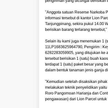
pengiriman yang dicurigai berisikan 
"Anggota satuan Reserse Narkoba Po
informasi tersebut di kantor Lion Parc
Tanjungpinang, sekira pukul 14.00 
berisikan barang terlarang tersebut,
Selain itu kami juga menemukan 1 (
11LP1683625964790, Pengirim : K
6282283059905, yang ditujukan ke a
tersebut berisikan 1 (satu) buah ka
terdapat 1 (satu) paket besar yang b
dalam bentuk tanaman jenis ganja dib
"Kemudian setelah disaksikan pihak 
melakukan teknik penyelidikan yaitu
Roro Pangomoan Harianja dan Contr
pengawasan) dari Lion Parcel untuk