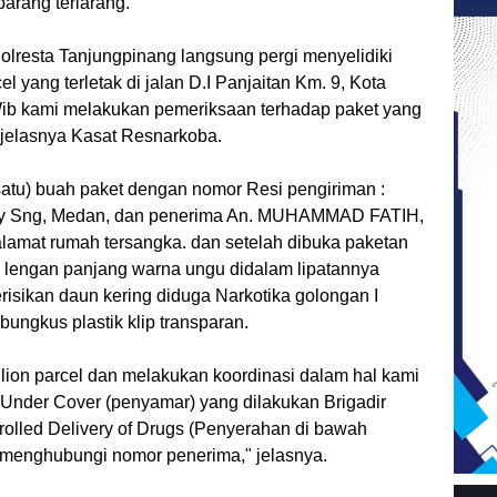
barang terlarang.
lresta Tanjungpinang langsung pergi menyelidiki
el yang terletak di jalan D.I Panjaitan Km. 9, Kota
Wib kami melakukan pemeriksaan terhadap paket yang
" jelasnya Kasat Resnarkoba.
satu) buah paket dengan nomor Resi pengiriman :
ey Sng, Medan, dan penerima An. MUHAMMAD FATIH,
lamat rumah tersangka. dan setelah dibuka paketan
os lengan panjang warna ungu didalam lipatannya
erisikan daun kering diduga Narkotika golongan I
ungkus plastik klip transparan.
lion parcel dan melakukan koordinasi dalam hal kami
 Under Cover (penyamar) yang dilakukan Brigadir
olled Delivery of Drugs (Penyerahan di bawah
 menghubungi nomor penerima," jelasnya.