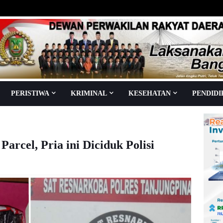
PERISTIWA
KRIMINAL
KESEHATAN
PENDID
arcel, Pria ini Diciduk Polisi
aca
kali