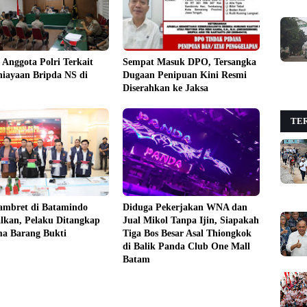
Anggota Polri Terkait
Sempat Masuk DPO, Tersangka
iayaan Bripda NS di
Dugaan Penipuan Kini Resmi
Diserahkan ke Jaksa
TER
ambret di Batamindo
Diduga Pekerjakan WNA dan
lkan, Pelaku Ditangkap
Jual Mikol Tanpa Ijin, Siapakah
ma Barang Bukti
Tiga Bos Besar Asal Thiongkok
di Balik Panda Club One Mall
Batam